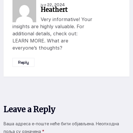
јул 22, 2024
Heathert
Very informative! Your
insights are highly valuable. For
additional details, check out:
LEARN MORE
. What are
everyone’s thoughts?
Reply
Leave a Reply
Ваша адреса е-поште неће бити објављена.
Неопходна
поља су означена
*