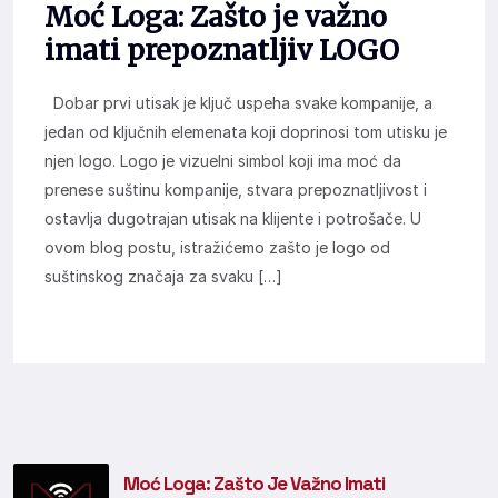
Moć Loga: Zašto je važno
imati prepoznatljiv LOGO
Dobar prvi utisak je ključ uspeha svake kompanije, a
jedan od ključnih elemenata koji doprinosi tom utisku je
njen logo. Logo je vizuelni simbol koji ima moć da
prenese suštinu kompanije, stvara prepoznatljivost i
ostavlja dugotrajan utisak na klijente i potrošače. U
ovom blog postu, istražićemo zašto je logo od
suštinskog značaja za svaku […]
Moć Loga: Zašto Je Važno Imati