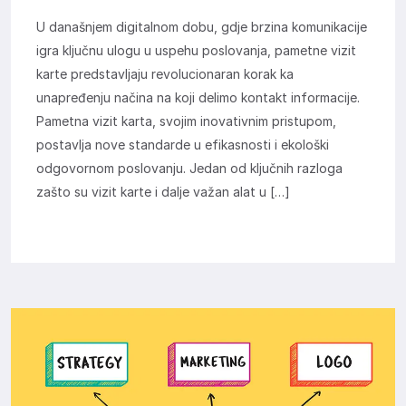
U današnjem digitalnom dobu, gdje brzina komunikacije
igra ključnu ulogu u uspehu poslovanja, pametne vizit
karte predstavljaju revolucionaran korak ka
unapređenju načina na koji delimo kontakt informacije.
Pametna vizit karta, svojim inovativnim pristupom,
postavlja nove standarde u efikasnosti i ekološki
odgovornom poslovanju. Jedan od ključnih razloga
zašto su vizit karte i dalje važan alat u […]