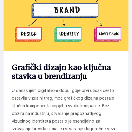
Grafički dizajn kao ključna
stavka u brendiranju
U današnjem digitalnom dobu, gdje prvi utisak često
ostavlja vizualni trag, moć grafičkog dizajna postaje
ključna komponenta uspjeha svake kompanije. Bez
obzira na industriju, stvaranje prepoznatljivog
vizuelnog identiteta postalo je esencijalno za
izdvajanje brenda iz mase i stvaranje dugoročne veze s