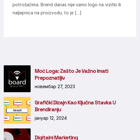
potrošačima. Brend danas nije samo logo na vizitki ili
naljepnica na proizvodu; to je […]
Moć Loga: Zašto Je Važno Imati
Prepoznatljiv
новембар 27, 2023
Grafički Dizajn Kao Ključna Stavka U
Brendiranju
јануар 12, 2024
Digitalni Marketing