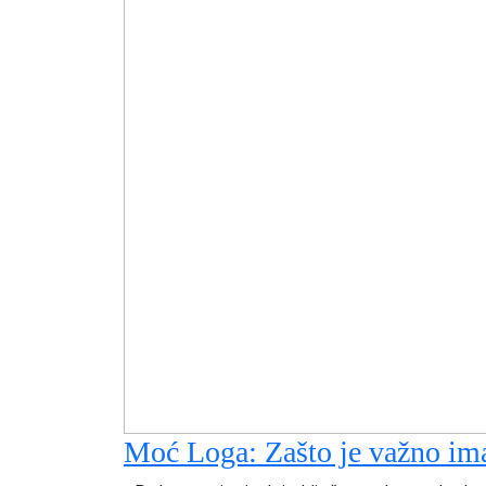
Moć Loga: Zašto je važno im