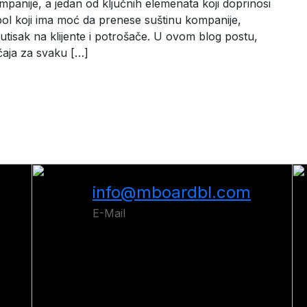
panije, a jedan od ključnih elemenata koji doprinosi
mbol koji ima moć da prenese suštinu kompanije,
 utisak na klijente i potrošače. U ovom blog postu,
čaja za svaku […]
info@mboardbl.com
E-Mail