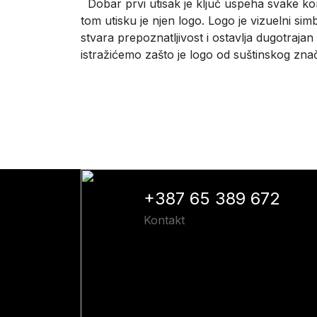
Dobar prvi utisak je ključ uspeha svake kom
tom utisku je njen logo. Logo je vizuelni si
stvara prepoznatljivost i ostavlja dugotrajan
istražićemo zašto je logo od suštinskog zna
+387 65 389 672
Kontakt