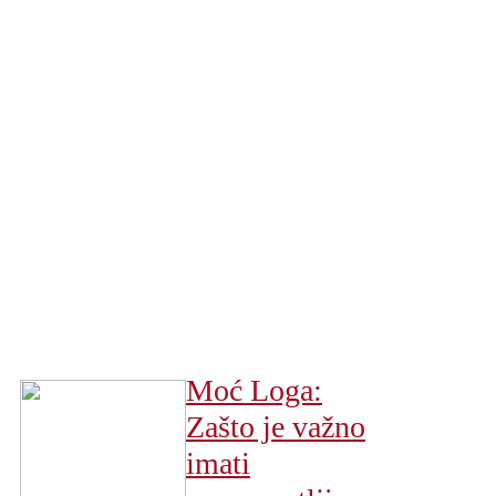
Moć Loga:
Zašto je važno
imati